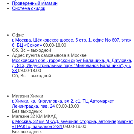
Проверенный магазин
Система скидок
8 800 707 98 77
info@rti-service.ru
Офис
г. Москва, Щёлковское шоссе, 5 стр. 1, офис No 607, этаж
6, БЦ «Сокол»
09.00-18.00
Сб, Вс – выходной
Адрес пункта самовывоза в Москве
Московская обл., городской округ Балашиха, д. Дятловка,
д. 813, Индустриальный парк "Милованов Балашиха", уч.
28
09.00-18.00
Сб, Вс – выходной
Шоу-румы в Москве
Магазин Химки
г. Химки, кв. Кирилловка, вл.2, с1, ТЦ Автомаркет
Ленинградка, пав. 24
09.00-19.00
Без выходных
Магазин 32 КМ МКАД
г. Москва, 32 км МКАД, внешняя сторона, автогипермаркет
«ТРАКТ», павильон 2-34
09.00-19.00
Без выходных