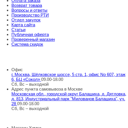
Оплата заказа
Возврат товара
Вопросы и ответы
Производство РТИ
Отдел закупок
Карта сайта
Статьи
Публичная оферта
Проверенный магазин
Система скидок
8 800 707 98 77
info@rti-service.ru
Офис
г. Москва, Щёлковское шоссе, 5 стр. 1, офис No 607, этаж
6, БЦ «Сокол»
09.00-18.00
Сб, Вс – выходной
Адрес пункта самовывоза в Москве
Московская обл., городской округ Балашиха, д. Дятловка,
д. 813, Индустриальный парк "Милованов Балашиха", уч.
28
09.00-18.00
Сб, Вс – выходной
Шоу-румы в Москве
Магазин Химки