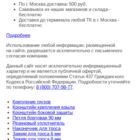
По г. Москва доставка: 500 руб.
Самовывоз из наших магазинов и склада -
бесплатно
Доставка до терминала любой ТК в г. Москва -
бесплатно
Подробнее
Использование любой информации, размещенной
Правовая информация
на сайте, разрешается исключительно с письменного
согласия компании.
Данный сайт носит исключительно информационный
характер и не является публичной офертой,
определяемой положениями Статьи 437 Гражданского
Кодекса Российской Федерации. Подробности уточняйте
по телефону:
8
(800
) 707-98-77
.
Крепление грузов
Кронштейн крепления крыла
Кронштейн боковой защиты
Петля бортовая 90 мм
Резиновый уплотнитель
Наконечник для троса
Зажим для троса 6 мм
Зажим для троса 8 мм