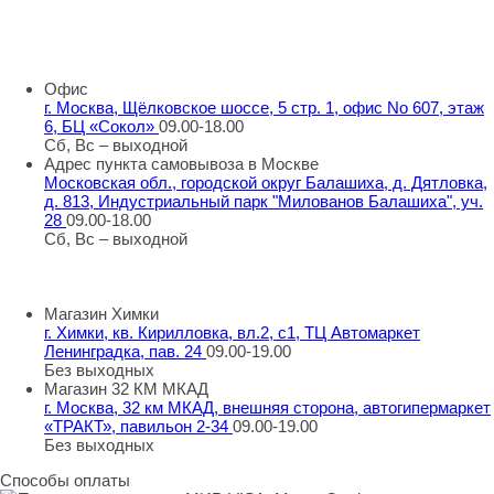
8 800 707 98 77
info@rti-service.ru
Офис
г. Москва, Щёлковское шоссе, 5 стр. 1, офис No 607, этаж
6, БЦ «Сокол»
09.00-18.00
Сб, Вс – выходной
Адрес пункта самовывоза в Москве
Московская обл., городской округ Балашиха, д. Дятловка,
д. 813, Индустриальный парк "Милованов Балашиха", уч.
28
09.00-18.00
Сб, Вс – выходной
Шоу-румы в Москве
Магазин Химки
г. Химки, кв. Кирилловка, вл.2, с1, ТЦ Автомаркет
Ленинградка, пав. 24
09.00-19.00
Без выходных
Магазин 32 КМ МКАД
г. Москва, 32 км МКАД, внешняя сторона, автогипермаркет
«ТРАКТ», павильон 2-34
09.00-19.00
Без выходных
Способы оплаты