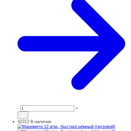
-
+
42312
В наличии
Манометр 12 атм., быстросъёмный (грузовой)