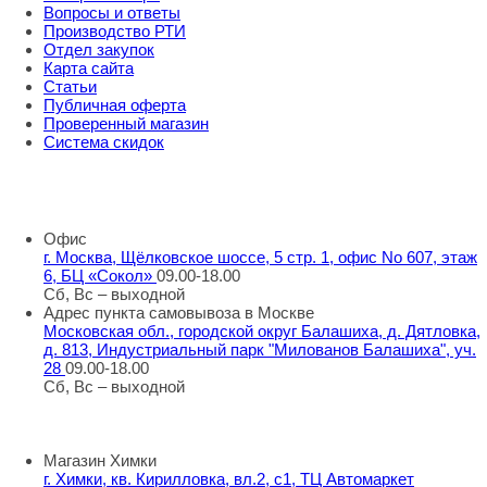
Вопросы и ответы
Производство РТИ
Отдел закупок
Карта сайта
Статьи
Публичная оферта
Проверенный магазин
Система скидок
8 800 707 98 77
info@rti-service.ru
Офис
г. Москва, Щёлковское шоссе, 5 стр. 1, офис No 607, этаж
6, БЦ «Сокол»
09.00-18.00
Сб, Вс – выходной
Адрес пункта самовывоза в Москве
Московская обл., городской округ Балашиха, д. Дятловка,
д. 813, Индустриальный парк "Милованов Балашиха", уч.
28
09.00-18.00
Сб, Вс – выходной
Шоу-румы в Москве
Магазин Химки
г. Химки, кв. Кирилловка, вл.2, с1, ТЦ Автомаркет