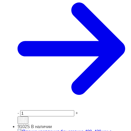
-
+
9102S
В наличии
Планка крепления брызговика 400, 420 мм с лентой све