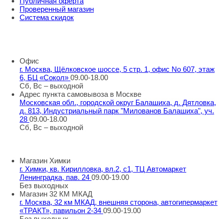
Публичная оферта
Проверенный магазин
Система скидок
8 800 707 98 77
info@rti-service.ru
Офис
г. Москва, Щёлковское шоссе, 5 стр. 1, офис No 607, этаж
6, БЦ «Сокол»
09.00-18.00
Сб, Вс – выходной
Адрес пункта самовывоза в Москве
Московская обл., городской округ Балашиха, д. Дятловка,
д. 813, Индустриальный парк "Милованов Балашиха", уч.
28
09.00-18.00
Сб, Вс – выходной
Шоу-румы в Москве
Магазин Химки
г. Химки, кв. Кирилловка, вл.2, с1, ТЦ Автомаркет
Ленинградка, пав. 24
09.00-19.00
Без выходных
Магазин 32 КМ МКАД
г. Москва, 32 км МКАД, внешняя сторона, автогипермаркет
«ТРАКТ», павильон 2-34
09.00-19.00
Без выходных