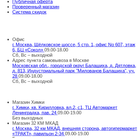
Публичная оферта
Проверенный магазин
Система скидок
8 800 707 98 77
info@rti-service.ru
Офис
г. Москва, Щёлковское шоссе, 5 стр. 1, офис No 607, этаж
6, БЦ «Сокол»
09.00-18.00
Сб, Вс – выходной
Адрес пункта самовывоза в Москве
Московская обл., городской округ Балашиха, д. Дятловка,
д. 813, Индустриальный парк "Милованов Балашиха", уч.
28
09.00-18.00
Сб, Вс – выходной
Шоу-румы в Москве
Магазин Химки
г. Химки, кв. Кирилловка, вл.2, с1, ТЦ Автомаркет
Ленинградка, пав. 24
09.00-19.00
Без выходных
Магазин 32 КМ МКАД
г. Москва, 32 км МКАД, внешняя сторона, автогипермаркет
«ТРАКТ», павильон 2-34
09.00-19.00