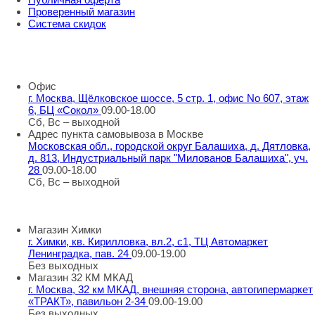
Проверенный магазин
Система скидок
8 800 707 98 77
info@rti-service.ru
Офис
г. Москва, Щёлковское шоссе, 5 стр. 1, офис No 607, этаж
6, БЦ «Сокол»
09.00-18.00
Сб, Вс – выходной
Адрес пункта самовывоза в Москве
Московская обл., городской округ Балашиха, д. Дятловка,
д. 813, Индустриальный парк "Милованов Балашиха", уч.
28
09.00-18.00
Сб, Вс – выходной
Шоу-румы в Москве
Магазин Химки
г. Химки, кв. Кирилловка, вл.2, с1, ТЦ Автомаркет
Ленинградка, пав. 24
09.00-19.00
Без выходных
Магазин 32 КМ МКАД
г. Москва, 32 км МКАД, внешняя сторона, автогипермаркет
«ТРАКТ», павильон 2-34
09.00-19.00
Без выходных