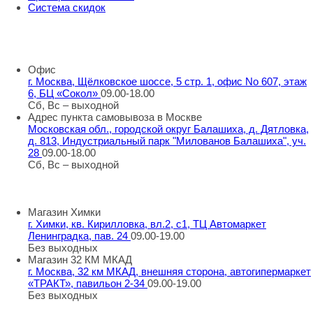
Система скидок
8 800 707 98 77
info@rti-service.ru
Офис
г. Москва, Щёлковское шоссе, 5 стр. 1, офис No 607, этаж
6, БЦ «Сокол»
09.00-18.00
Сб, Вс – выходной
Адрес пункта самовывоза в Москве
Московская обл., городской округ Балашиха, д. Дятловка,
д. 813, Индустриальный парк "Милованов Балашиха", уч.
28
09.00-18.00
Сб, Вс – выходной
Шоу-румы в Москве
Магазин Химки
г. Химки, кв. Кирилловка, вл.2, с1, ТЦ Автомаркет
Ленинградка, пав. 24
09.00-19.00
Без выходных
Магазин 32 КМ МКАД
г. Москва, 32 км МКАД, внешняя сторона, автогипермаркет
«ТРАКТ», павильон 2-34
09.00-19.00
Без выходных