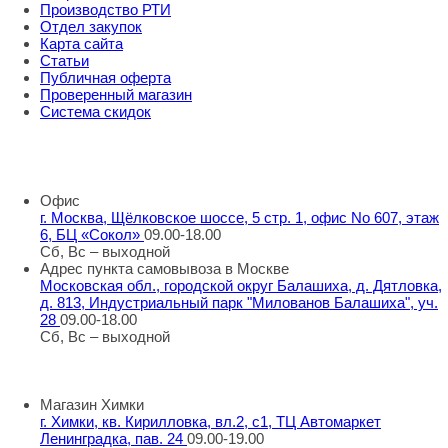
Производство РТИ
Отдел закупок
Карта сайта
Статьи
Публичная оферта
Проверенный магазин
Система скидок
8 800 707 98 77
info@rti-service.ru
Офис
г. Москва, Щёлковское шоссе, 5 стр. 1, офис No 607, этаж
6, БЦ «Сокол»
09.00-18.00
Сб, Вс – выходной
Адрес пункта самовывоза в Москве
Московская обл., городской округ Балашиха, д. Дятловка,
д. 813, Индустриальный парк "Милованов Балашиха", уч.
28
09.00-18.00
Сб, Вс – выходной
Шоу-румы в Москве
Магазин Химки
г. Химки, кв. Кирилловка, вл.2, с1, ТЦ Автомаркет
Ленинградка, пав. 24
09.00-19.00