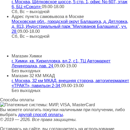
г. Москва, Щёлковское шоссе, 5 стр. 1, офис No 607, этаж
6, БЦ «Сокол»
09.00-18.00
Сб, Вс – выходной
Адрес пункта самовывоза в Москве
Московская обл., городской округ Балашиха, д. Дятловка,
д. 813, Индустриальный парк "Милованов Балашиха", уч.
28
09.00-18.00
Сб, Вс – выходной
Шоу-румы в Москве
Магазин Химки
г. Химки, кв. Кирилловка, вл.2, с1, ТЦ Автомаркет
Ленинградка, пав. 24
09.00-19.00
Без выходных
Магазин 32 КМ МКАД
г. Москва, 32 км МКАД, внешняя сторона, автогипермаркет
«ТРАКТ», павильон 2-34
09.00-19.00
Без выходных
Способы оплаты
Вы можете оплатить покупки наличными при получении, либо
выбрать
другой способ оплаты
.
© 2019 — 2026.
Все права защищены.
Оставаясь на сайте, вы соглашаетесь на использование