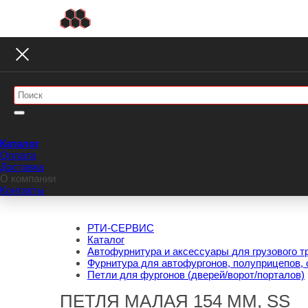
Каталог
Оплата
Доставка
О компании
Контакты
РТИ-СЕРВИС
Каталог
Автофурнитура и аксессуары для грузового т
Фурнитура для автофургонов, полуприцепов, 
Петли для фургонов (дверей/ворот/порталов)
ПЕТЛЯ МАЛАЯ 154 ММ, SS