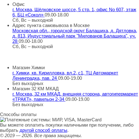
Офис
г. Москва, Щёлковское шоссе, 5 стр. 1, офис No 607, этаж
6, БЦ «Сокол»
09.00-18.00
Сб, Вс – выходной
Адрес пункта самовывоза в Москве
Московская обл., городской округ Балашиха, д. Дятловка,
д. 813, Индустриальный парк "Милованов Балашиха", уч.
28
09.00-18.00
Сб, Вс – выходной
Шоу-румы в Москве
Магазин Химки
г. Химки, кв. Кирилловка, вл.2, с1, ТЦ Автомаркет
Ленинградка, пав. 24
09.00-19.00
Без выходных
Магазин 32 КМ МКАД
г. Москва, 32 км МКАД, внешняя сторона, автогипермаркет
«ТРАКТ», павильон 2-34
09.00-19.00
Без выходных
Способы оплаты
Вы можете оплатить покупки наличными при получении, либо
выбрать
другой способ оплаты
.
© 2019 — 2026.
Все права защищены.