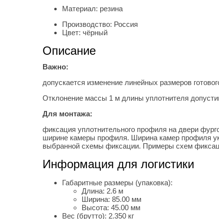
Материал:
резина
Производство:
Россия
Цвет:
чёрный
Описание
Важно:
допускается изменение линейных размеров готовог
Отклонение массы 1 м длины уплотнителя допусти
Для монтажа:
фиксация уплотнительного профиля на двери фург
ширине камеры профиля. Ширина камер профиля ука
выбранной схемы фиксации. Примеры схем фиксаци
Информация для логистики
Габаритные размеры (упаковка):
Длина:
2.6 м
Ширина:
85.00 мм
Высота:
45.00 мм
Вес (брутто):
2.350 кг