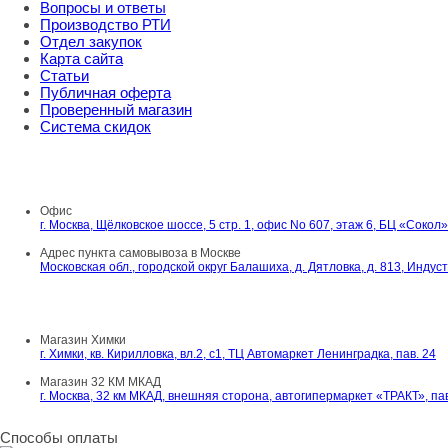
Вопросы и ответы
Производство РТИ
Отдел закупок
Карта сайта
Статьи
Публичная оферта
Проверенный магазин
Система скидок
8 800 707 98 77
info@rti-service.ru
Офис
г. Москва, Щёлковское шоссе, 5 стр. 1, офис No 607, этаж 6, БЦ «Сокол»
Адрес пункта самовывоза в Москве
Московская обл., городской округ Балашиха, д. Дятловка, д. 813, Инду
Шоу-румы в Москве
Магазин Химки
г. Химки, кв. Кирилловка, вл.2, с1, ТЦ Автомаркет Ленинградка, пав. 24
Магазин 32 КМ МКАД
г. Москва, 32 км МКАД, внешняя сторона, автогипермаркет «ТРАКТ», па
Способы оплаты