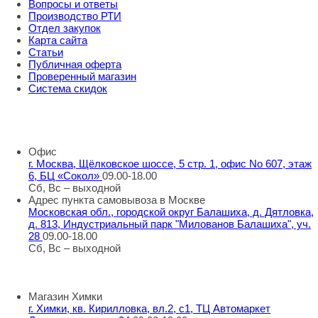
Вопросы и ответы
Производство РТИ
Отдел закупок
Карта сайта
Статьи
Публичная оферта
Проверенный магазин
Система скидок
8 800 707 98 77
info@rti-service.ru
Офис
г. Москва, Щёлковское шоссе, 5 стр. 1, офис No 607, этаж
6, БЦ «Сокол»
09.00-18.00
Сб, Вс – выходной
Адрес пункта самовывоза в Москве
Московская обл., городской округ Балашиха, д. Дятловка,
д. 813, Индустриальный парк "Милованов Балашиха", уч.
28
09.00-18.00
Сб, Вс – выходной
Шоу-румы в Москве
Магазин Химки
г. Химки, кв. Кирилловка, вл.2, с1, ТЦ Автомаркет