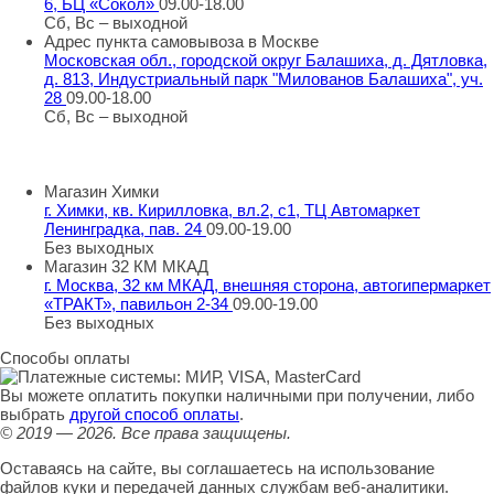
6, БЦ «Сокол»
09.00-18.00
Сб, Вс – выходной
Адрес пункта самовывоза в Москве
Московская обл., городской округ Балашиха, д. Дятловка,
д. 813, Индустриальный парк "Милованов Балашиха", уч.
28
09.00-18.00
Сб, Вс – выходной
Шоу-румы в Москве
Магазин Химки
г. Химки, кв. Кирилловка, вл.2, с1, ТЦ Автомаркет
Ленинградка, пав. 24
09.00-19.00
Без выходных
Магазин 32 КМ МКАД
г. Москва, 32 км МКАД, внешняя сторона, автогипермаркет
«ТРАКТ», павильон 2-34
09.00-19.00
Без выходных
Способы оплаты
Вы можете оплатить покупки наличными при получении, либо
выбрать
другой способ оплаты
.
© 2019 — 2026.
Все права защищены.
Оставаясь на сайте, вы соглашаетесь на использование
файлов куки и передачей данных службам веб-аналитики.